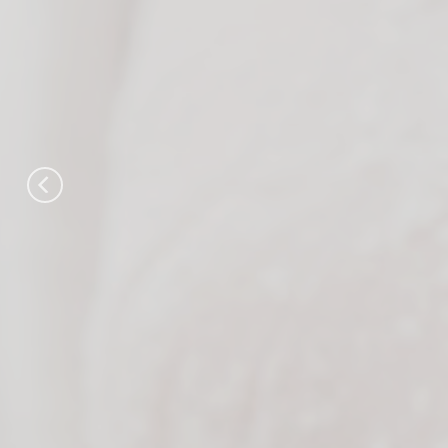
A ex
panifi
A Bimbo QSR é uma
panificação do mundo –e
a perfeição no segment
fabris. Não importa o f
incomparável e nos