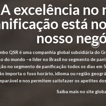
do da
ação do
maior indústria de
elada. A companhia busca
23 países e 49 unidades
 da BQ pela excelência é
es em todo o mundo!