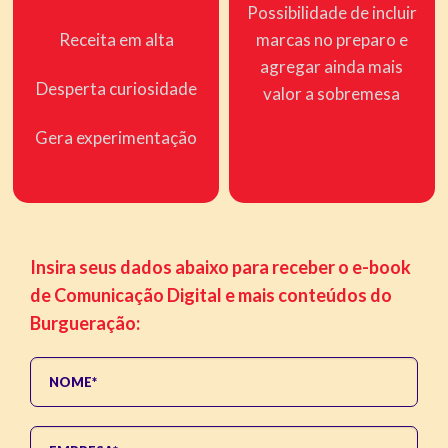
Possibilidade de incluir
Receita em alta
marcas no preparo e
agregar ainda mais
Desperta curiosidade
valor a sobremesa
Gera experimentação
Insira seus dados abaixo para receber o e-book
de Comunicação Digital e mais conteúdos do
Burgueração: