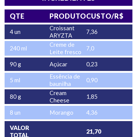
QTE
PRODUTO
CUSTO/R$
Croissant
4 un
7,36
ARYZTA
Creme de
240 ml
7,0
Leite fresco
90 g
Açúcar
0,23
Essência de
5 ml
0,90
baunilha
Cream
80 g
1,85
Cheese
8 un
Morango
4,36
VALOR
21,70
TOTAL