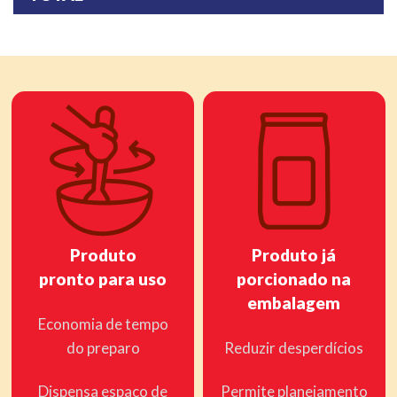
Produto
Produto já
pronto para uso
porcionado na
embalagem
Economia de tempo
do preparo
Reduzir desperdícios
Dispensa espaço de
Permite planejamento