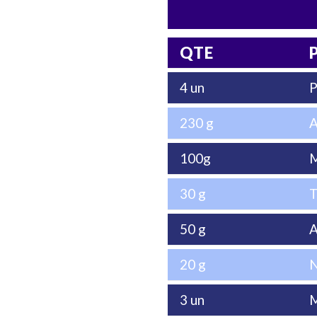
QTE
4 un
P
230 g
A
100g
M
30 g
T
50 g
A
20 g
N
3 un