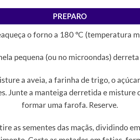
PREPARO
eaqueça o forno a 180 °C (temperatura m
ela pequena (ou no microondas) derreta
sture a aveia, a farinha de trigo, o açúc
es. Junte a manteiga derretida e misture
formar uma farofa. Reserve.
etire as sementes das maçãs, dividindo e
imento. Corte as metades em fatias, for