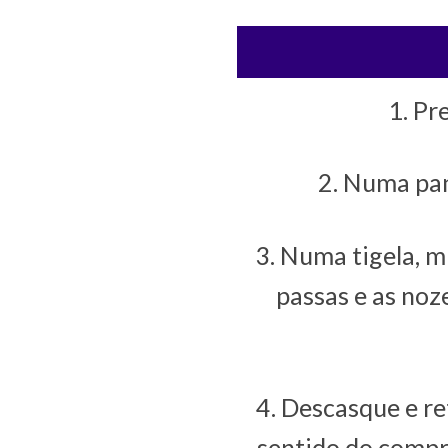
1. Pr
2. Numa pan
3. Numa tigela, mi
passas e as noz
4. Descasque e r
sentido do compr