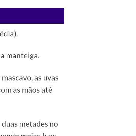
édia).
 a manteiga.
ar mascavo, as uvas
 com as mãos até
m duas metades no
mando meias-luas.