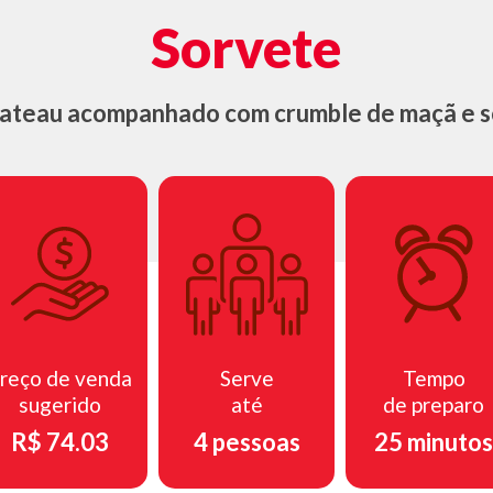
Sorvete
gateau acompanhado com crumble de maçã e 
reço de venda
Serve
Tempo
sugerido
até
de preparo
R$ 74.03
4 pessoas
25 minutos