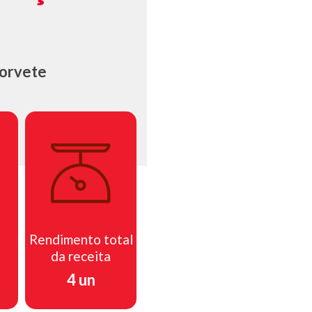
sorvete
Rendimento total
da receita
4 un