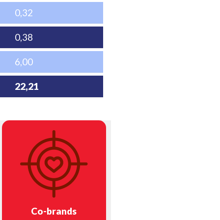
0,32
0,38
6,00
22,21
Co-brands