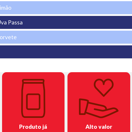
imão
va Passa
orvete
Produto já
Alto valor