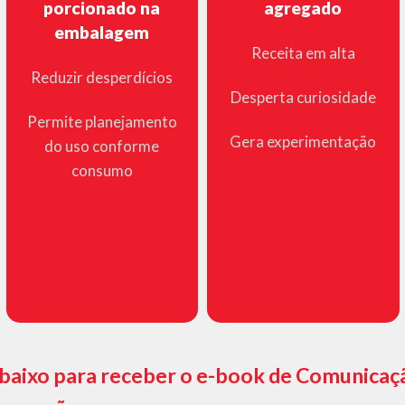
porcionado na
agregado
embalagem
Receita em alta
Reduzir desperdícios
Desperta curiosidade
Permite planejamento
Gera experimentação
do uso conforme
consumo
abaixo para receber o e-book de Comunicaçã