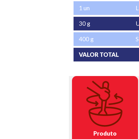
1 un
L
30 g
U
400 g
S
VALOR TOTAL
Produto