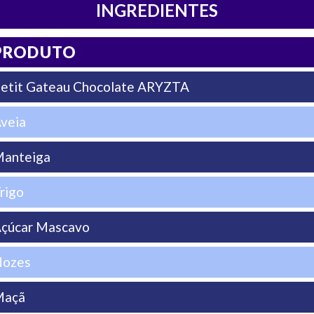
INGREDIENTES
PRODUTO
etit Gateau Chocolate ARYZTA
veia
anteiga
rigo
çúcar Mascavo
ozes
Maçã