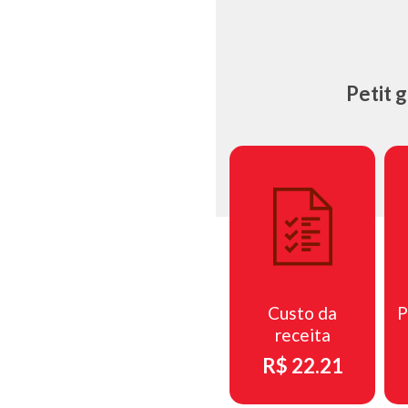
Petit 
Custo da
P
receita
R$ 22.21