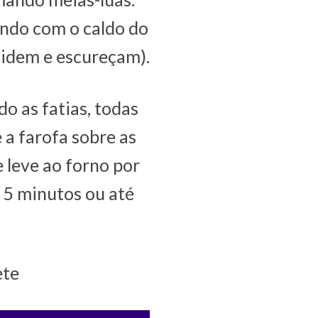
undo com o caldo do
oxidem e escureçam).
o as fatias, todas
a farofa sobre as
 leve ao forno por
s 5 minutos ou até
ete